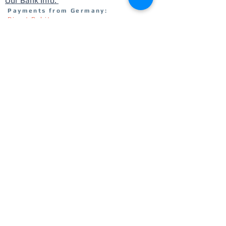
Our Bank Info:
Payments from Germany:
Direct Debit
IBAN: DE77
6601 0075 0507 5467
55
BIC: PBNKDEFF
Payment from students in India:
PayPal
(preferred mode for India)
Use "Send money" option
You should have credit card linked to
your paypal
Send to:
Paatashaaley.ka@gmail.com
Get notified for updates
I agree to privacy policy -
View Privacy
Policy