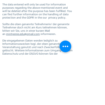
The data entered will only be used for information
purposes regarding the above-mentioned event and
will be deleted after the purpose has been fulfilled. You
can find further information on the handling of data
protection and the GDPR in the our privacy policy.
Sollte die oben genannte Teilnehmerin/ der genannte
Teilnehmer doch nicht am Kurs teilnehmen können,
bitten wir Sie, uns in einer kurzen Mail
an
mintgenie.edu@gmail.com
informieren.
Die eingegebenen Daten werden lediglich zu
Informationszwecken bzgl. der oben genannten
Veranstaltung genutzt und nach Zweckerfüllung
gelöscht. Weitere Informationen zum Umgang mit dem
Datenschutz und der DSGVO können Sie der
Datenschutzerklärung des entnehmen.
Our Bank Info:
Payments from Germany:
Direct Debit
IBAN: DE77
6601 0075 0507 5467
55
BIC: PBNKDEFF
Payment from students in India:
PayPal
(preferred mode for India)
Use "Send money" option
You should have credit card linked to