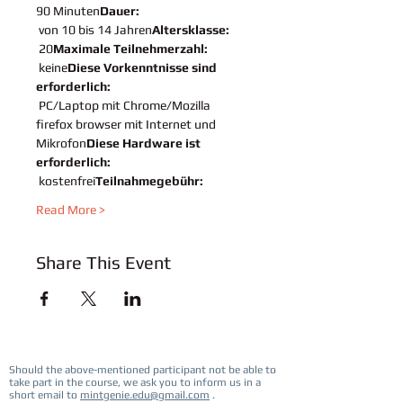
90 Minuten
Dauer: 
 von 10 bis 14 Jahren
Altersklasse:
 20
Maximale Teilnehmerzahl:
 keine
Diese Vorkenntnisse sind 
erforderlich:
 PC/Laptop mit Chrome/Mozilla 
firefox browser mit Internet und 
Mikrofon
Diese Hardware ist 
erforderlich: 
 kostenfrei
Teilnahmegebühr:
Read More >
Share This Event
Should the above-mentioned participant not be able to
take part in the course, we ask you to inform us in a
short email to
mintgenie.edu@gmail.com
.