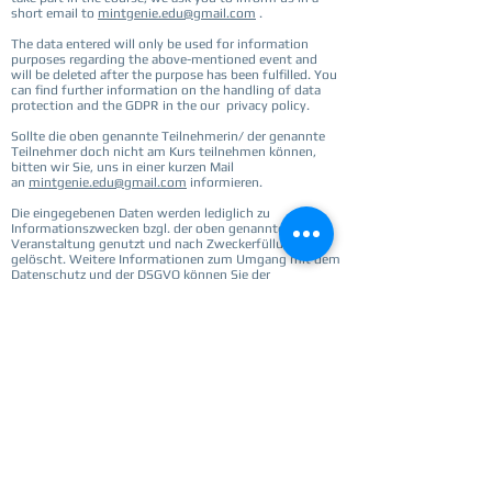
short email to
mintgenie.edu@gmail.com
.
The data entered will only be used for information
purposes regarding the above-mentioned event and
will be deleted after the purpose has been fulfilled. You
can find further information on the handling of data
protection and the GDPR in the our privacy policy.
Sollte die oben genannte Teilnehmerin/ der genannte
Teilnehmer doch nicht am Kurs teilnehmen können,
bitten wir Sie, uns in einer kurzen Mail
an
mintgenie.edu@gmail.com
informieren.
Die eingegebenen Daten werden lediglich zu
Informationszwecken bzgl. der oben genannten
Veranstaltung genutzt und nach Zweckerfüllung
gelöscht. Weitere Informationen zum Umgang mit dem
Datenschutz und der DSGVO können Sie der
Datenschutzerklärung des entnehmen.
Our Bank Info:
Payments from Germany:
Direct Debit
IBAN: DE77
6601 0075 0507 5467
55
BIC: PBNKDEFF
Payment from students in India:
PayPal
(preferred mode for India)