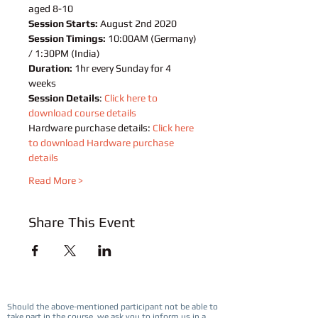
aged 8-10
Session Starts:
 August 2nd 2020
Session Timings:
 10:00AM (Germany) 
/ 1:30PM (India)
Duration:
 1hr every Sunday for 4 
weeks
Session Details
: 
Click here to 
download course details
Hardware purchase details: 
Click here 
to download Hardware purchase 
details
Read More >
Share This Event
Should the above-mentioned participant not be able to
take part in the course, we ask you to inform us in a